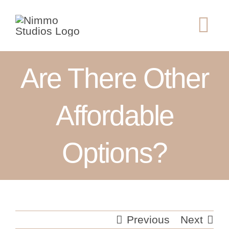
Skip
to
Tog
content
Nav
ABOUT
Are There Other
SERVICES
Affordable
GALLERY
Options?
CONTACT
Previous
Next