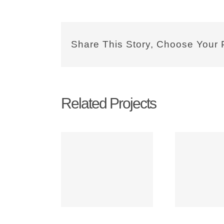
Share This Story, Choose Your 
Related Projects
Sed ut
Suspendisse
Pr
rspiciatis
lectus facilis