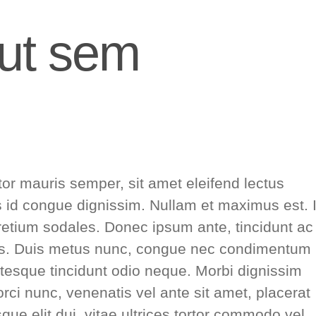
 ut sem
tor mauris semper, sit amet eleifend lectus
s id congue dignissim. Nullam et maximus est. 
etium sodales. Donec ipsum ante, tincidunt ac
lis. Duis metus nunc, congue nec condimentum
ntesque tincidunt odio neque. Morbi dignissim
orci nunc, venenatis vel ante sit amet, placerat
que elit dui, vitae ultrices tortor commodo vel.