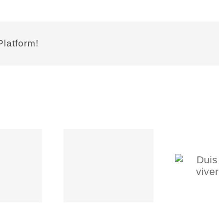
Platform!
oin eget mi
U
Duis malesi
tortor
vivera rius